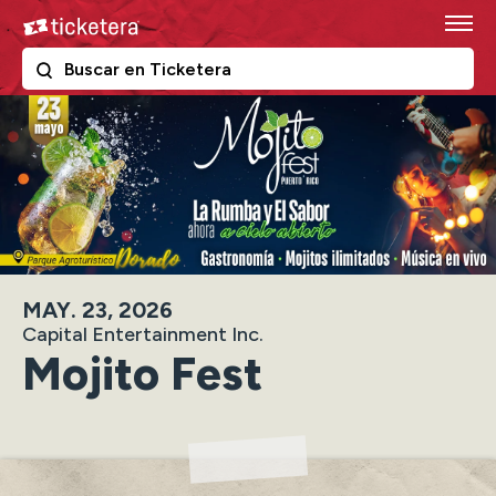
Skip
Ticketera
to
content
The following text field filters the results that follow as y
Ticketera
Accessibility
Buy
Tickets
Search
MAY.
23
, 2026
Capital Entertainment Inc.
Mojito Fest