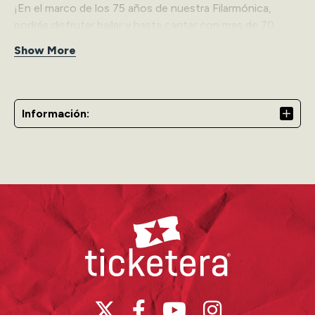
¡En el marco de los 75 años de nuestra Filarmónica,
podrás disfrutar,bailar y hasta cantar con mas de 70
músicos y una majestuosa coral reguetoneando con
Show More
mucho flow!
Información:
Ticketera