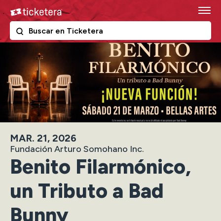
Skip
Ticketera
to
content
The following text field filters the results that follow as y
Ticketera
Accessibility
Buy
Tickets
Search
MAR.
21
, 2026
Fundación Arturo Somohano Inc.
Benito Filarmónico,
un Tributo a Bad
Bunny