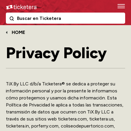
Skip
Ticketera
to
content
The following text field filters the results that follow as y
Ticketera
Accessibility
Buy
Tickets
HOME
Search
Privacy Policy
TiX.By LLC d/b/a Ticketera® se dedica a proteger su
información personal y por la presente le informamos
cómo protegemos y usamos dicha información. Esta
Política de Privacidad le aplica a todas las transacciones,
transmisión de datos que ocurren con TiX.By LLC a
través de sus sitios web ticketera.com, ticketera.us,
ticketera.in, porferry.com, coliseodepuertorico.com,