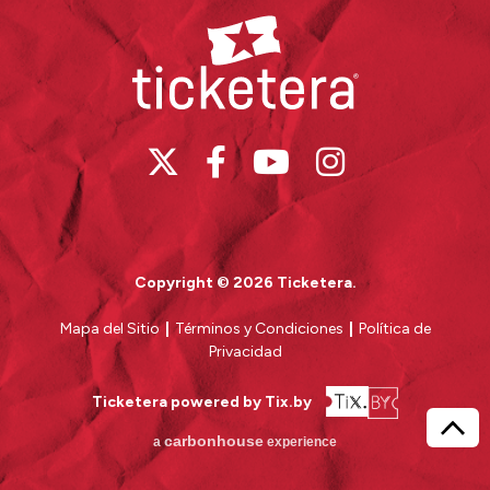
Ticketera
Copyright © 2026 Ticketera.
Mapa del Sitio
|
Términos y Condiciones
|
Política de
Privacidad
Ticketera powered by Tix.by
BAC
carbon
house
a
experience