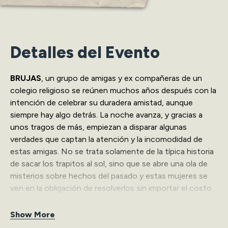
Detalles del Evento
BRUJAS
, un grupo de amigas y ex compañeras de un
colegio religioso se reúnen muchos años después con la
intención de celebrar su duradera amistad, aunque
siempre hay algo detrás. La noche avanza, y gracias a
unos tragos de más, empiezan a disparar algunas
verdades que captan la atención y la incomodidad de
estas amigas. No se trata solamente de la típica historia
de sacar los trapitos al sol, sino que se abre una ola de
misterios sobre hechos del pasado y estas mujeres se
ven en la obligación de resolverlos sin importar el costo.
Si bien se trata de una comedia que sabe jugar muy bien
el juego de la reunión para hacer reír al público desde las
Show More
anécdotas, y desde el trato sin filtro de estás amigas,