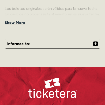
Los boletos originales serán válidos para la nueva fecha.
En caso de no poder asistir al evento en su nueva fecha,
tendrá hasta el lunes, 12 de enero de 2026 a las 6:00pm
Show More
para solicitar reembolso a través de
Contact Us
.
Accesibilidad (ADA):
Información:
Al adquirir boletos en una sección ADA (WH), el
comprador acepta presentar una tarjeta de impedido o
carné válido el día del evento como requisito de entrada.
Ticketera