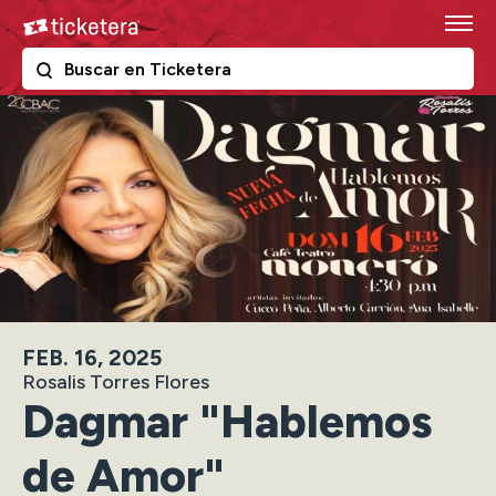
Skip
Ticketera
to
content
The following text field filters the results that follow as y
Ticketera
Accessibility
Buy
Tickets
Search
FEB.
16
, 2025
Rosalis Torres Flores
Dagmar "Hablemos
de Amor"