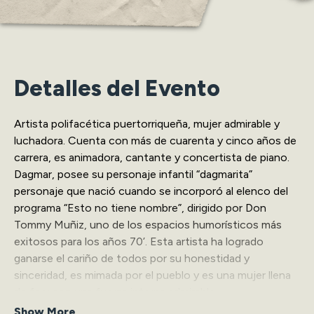
Detalles del Evento
Artista polifacética puertorriqueña, mujer admirable y
luchadora. Cuenta con más de cuarenta y cinco años de
carrera, es animadora, cantante y concertista de piano.
Dagmar, posee su personaje infantil “dagmarita”
personaje que nació cuando se incorporó al elenco del
programa “Esto no tiene nombre”, dirigido por Don
Tommy Muñiz, uno de los espacios humorísticos más
exitosos para los años 70’. Esta artista ha logrado
ganarse el cariño de todos por su honestidad y
sinceridad, es mimada por el pueblo y es una mujer llena
de fe y con una fuerza interna admirable.
Show More