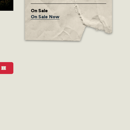
On Sale
On Sale Now