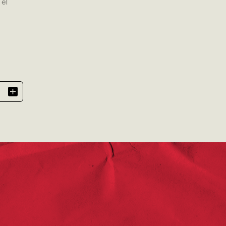
 el
al,