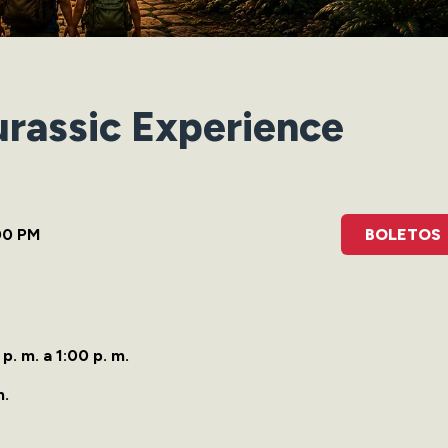
urassic Experience
00 PM
BOLETOS
p. m. a 1:00 p. m.
m.