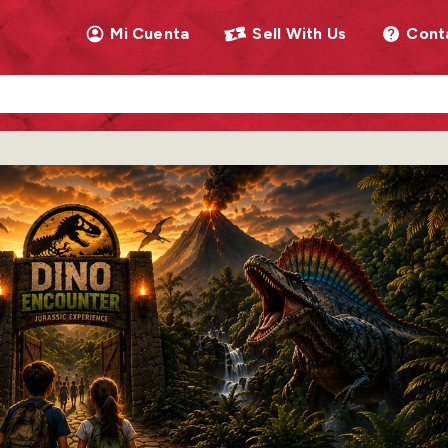
Mi Cuenta
Sell With Us
Cont
llow as you type. Use Tab to access the results.