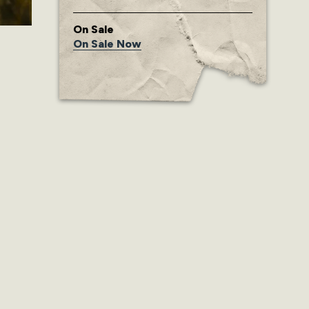
On Sale
On Sale Now