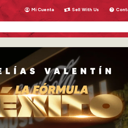
Mi Cuenta
Sell With Us
Cont
llow as you type. Use Tab to access the results.