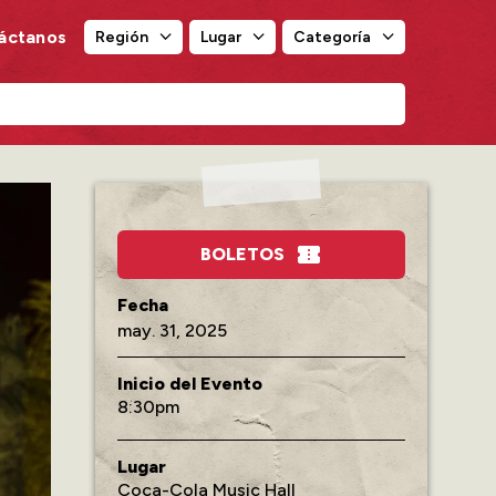
áctanos
Región
Lugar
Categoría
Región
Lugar
Categoría
BOLETOS
may.
31
, 2025
Inicio del Evento
8:30
Lugar
Coca-Cola Music Hall