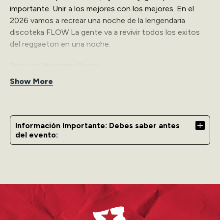
importante. Unir a los mejores con los mejores. En el
2026 vamos a recrear una noche de la lengendaria
discoteka FLOW La gente va a revivir todos los exitos
del reggaeton en una noche.
Produce Makarena Group
Show More
Tiger Music
Accesibilidad (ADA):
Información Importante: Debes saber antes
Para asistencia con la compra de boletos en el área ADA,
del evento:
favor de comunicarse con el Coca-Cola Music Hall al
787-425-0900. Al adquirir boletos en esta sección, el
comprador acepta presentar una tarjeta de impedido o
carné válido el día del evento como requisito de entrada.
Ticketera