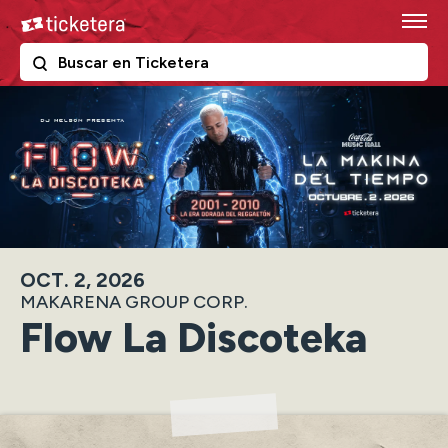
Skip
Ticketera
to
content
The following text field filters the results that follow as y
Ticketera
Accessibility
Buy
Tickets
Search
OCT.
2
, 2026
MAKARENA GROUP CORP.
Flow La Discoteka