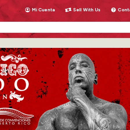
Mi Cuenta
Sell With Us
Cont
llow as you type. Use Tab to access the results.