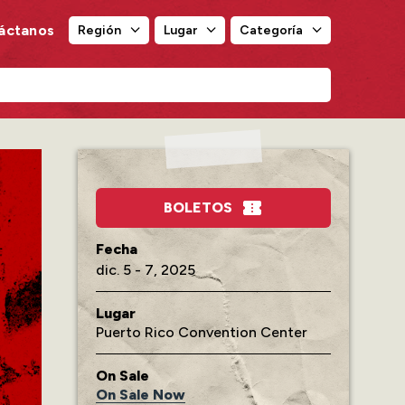
áctanos
Región
Lugar
Categoría
Región
Lugar
Categoría
BOLETOS
dic.
5
-
7
, 2025
Lugar
Puerto Rico Convention Center
On Sale
On Sale Now