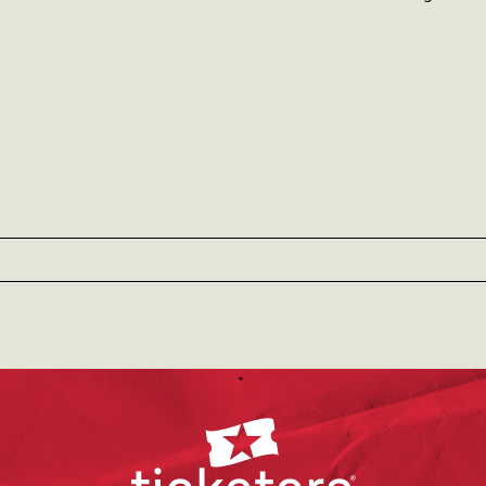
rnacional o disfruta de una experiencia visual y cultural única 
te del tatuaje en el Caribe y Latinoamérica.
Ticketera