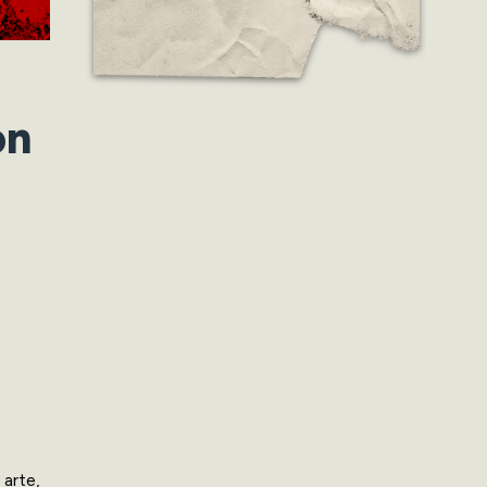
on
arte,