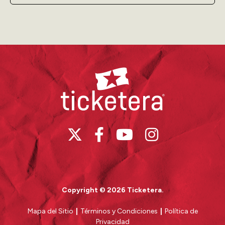
nos transporta a un tiempo de antaño cuando las playas
eran hogar de seres fantásticos. La bomba
puertorriqueña, la plena y los seis son piezas clave para
narrar esta historia que es para toda la familia.
Facebook
https://www.facebook.com/ArteScenika
Ticketera
Instagram
https://www.instagram.com/artescenika
Copyright © 2026 Ticketera.
Mapa del Sitio
|
Términos y Condiciones
|
Política de
Privacidad