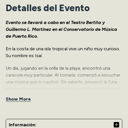
Detalles del Evento
Evento se llevará a cabo en el Teatro Bertita y
Guillermo L. Martínez en el Conservatorio de Música
de Puerto Rico.
En la costa de una isla tropical vive un niño muy curioso.
Su nombre es Isaí.
Un día, jugando en la orilla de la playa, encontró una
caracola muy particular. Al tomarla, comenzó a escuchar
una música que lo cautivó. Sin saberlo, provocó la furia
del mar. En un abrir y cerrar de ojos, el niño se adentrará
en una aventura bajo el mar para rescatar a un ser
Show More
especial. En el camino conocerá a seres extraordinarios
con los que tendrá que resolver varias situaciones.
“La Canción del Mar” es una obra de teatro musical que
Información: