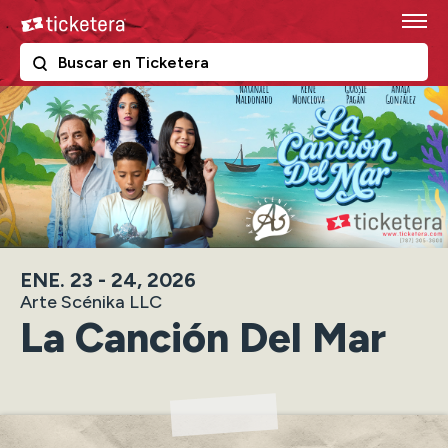
Skip
Ticketera
to
content
The following text field filters the results that follow as y
Ticketera
Accessibility
Buy
Tickets
Search
ENE.
23
-
24
, 2026
Arte Scénika LLC
La Canción Del Mar