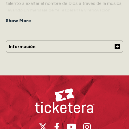
talento a exaltar el nombre de Dios a través de la música,
llevando un mensaje de fe, esperanza y renovación
espiritual.
Show More
Con un estilo que combina la pasión de la adoración
caribeña con toques contemporáneos, Lourdes ha
sabido ganarse el corazón del público cristiano dentro y
Información:
fuera de la isla. Su testimonio de vida, autenticidad y
entrega en cada canción la han convertido en una
ministra musical comprometida con llevar la presencia de
Dios a cada escenario que pisa.
El domingo, 8 de marzo a las 5:00 p.m., Lourdes
presentará su esperado concierto “Adorándote” en el
Ticketera
Centro de Bellas Artes de Caguas. Será una tarde de fe
llena de adoración viva, música inspiradora y una hermosa
conexión con la presencia de Dios.
¡Acompáñala y sé parte de esta experiencia inolvidable!