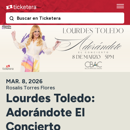
Skip
Ticketera
to
content
The following text field filters the results that follow as y
Ticketera
Accessibility
Buy
Tickets
Search
MAR.
8
, 2026
Rosalis Torres Flores
Lourdes Toledo:
Adorándote El
Concierto