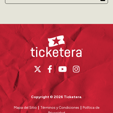
emocionante.
Este es un evento que
no te puedes perder
. Ideal para
compartir con chicos y grandes, en un ambiente
cómodo y lleno de energía. ¡La lucha libre regresa a
Celaya con todo su esplendor!
Ticketera
Copyright © 2026 Ticketera.
Mapa del Sitio
|
Términos y Condiciones
|
Política de
Privacidad