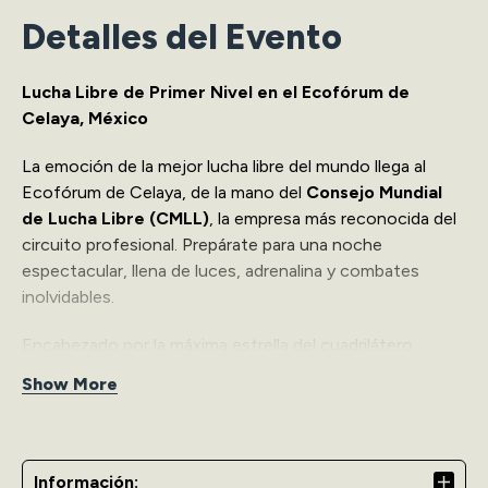
Detalles del Evento
Lucha Libre de Primer Nivel en el Ecofórum de
Celaya, México
La emoción de la mejor lucha libre del mundo llega al
Ecofórum de Celaya, de la mano del
Consejo Mundial
de Lucha Libre (CMLL)
, la empresa más reconocida del
circuito profesional. Prepárate para una noche
espectacular, llena de luces, adrenalina y combates
inolvidables.
Encabezado por la máxima estrella del cuadrilátero,
el
Príncipe de Plata y Oro: Místico
, este evento reúne
Show More
a grandes figuras del deporte en un show diseñado para
toda la familia. Desde los lances espectaculares hasta las
rivalidades más intensas, cada momento está pensado
para que vivas una experiencia vibrante, segura y
Información: