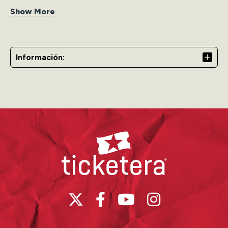
Bajo el lema "Legado", esta edición celebra la historia de
Show More
cada mujer que ha usado su voz para servir, su presencia
para representar y su historia para enaltecer a la mujer
puertorriqueña.
Información:
Miss Universe Puerto Rico desde Caguas 2026
Se corona una, ganan todas.
La Experiencia VIP incluye:
Acomodo en asientos preferenciales.
Ticketera
Participación como público en el programa especial
Viva La Reina (11:00 a 11:30pm) a transmitirse luego
del momento de coronación. Las personas que
obtengan estos boletos deben permanecer en sus
asientos, una vez culminado la competencia final.
Personal de producción de Wapa les dirigirá hacia el
área designada.