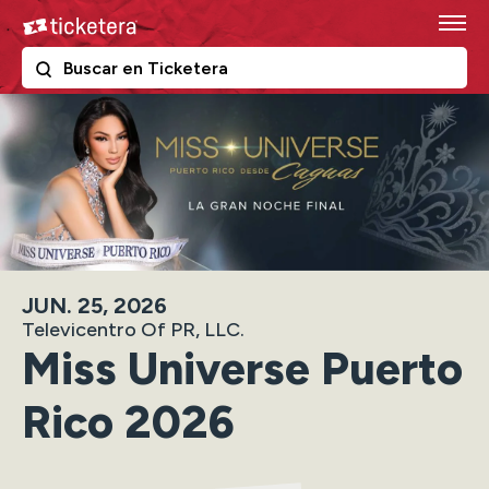
Skip
Ticketera
to
content
The following text field filters the results that follow as y
Ticketera
Accessibility
Buy
Tickets
Search
JUN.
25
, 2026
Televicentro Of PR, LLC.
Miss Universe Puerto
Rico 2026