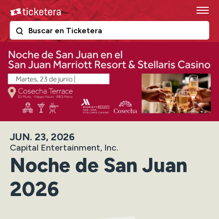
Skip
Ticketera
to
content
The following text field filters the results that follow as y
Ticketera
Accessibility
Buy
Tickets
Search
JUN.
23
, 2026
Capital Entertainment, Inc.
Noche de San Juan
2026