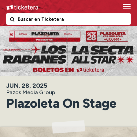
Skip
Ticketera
to
content
The following text field filters the results that follow as y
Ticketera
Accessibility
Buy
Tickets
Search
JUN.
28
, 2025
Pazos Media Group
Plazoleta On Stage