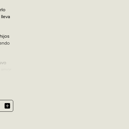
rlo
lleva
hijos
iendo
tuvo
l amor
uliana