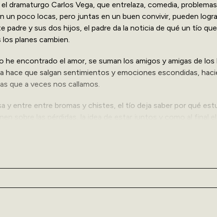
or el dramaturgo Carlos Vega, que entrelaza, comedia, problemas
tán un poco locas, pero juntas en un buen convivir, pueden logra
padre y sus dos hijos, el padre da la noticia de qué un tío que 
 los planes cambien.
o he encontrado el amor, se suman los amigos y amigas de los 
era hace que salgan sentimientos y emociones escondidas, hac
sas que a veces nos callamos.
sa y entre entre bromas y chistes, el tío deja saber por qué es
n sobre las pérdidas, la idea de estar juntos y como al final e
 en armonía.
 sus hijos Ocean y Paula Pabon, Louis Arroyo, Angie Rivers, J
a dirección del propio Carlos Vega.
 y para aprender el significado de la misma.