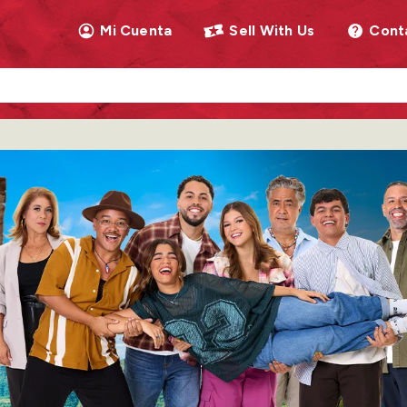
Mi Cuenta
Sell With Us
Cont
llow as you type. Use Tab to access the results.