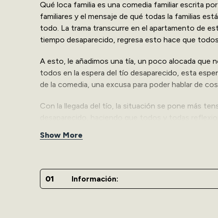
Qué loca familia es una comedia familiar escrita p
familiares y el mensaje de qué todas la familias es
todo. La trama transcurre en el apartamento de este 
tiempo desaparecido, regresa esto hace que todos
A esto, le añadimos una tía, un poco alocada que n
todos en la espera del tío desaparecido, esta esp
de la comedia, una excusa para poder hablar de co
Con la llegada del tío, la situación se pone más ten
desaparecido, haciendo que todos y todas reflexione
y la unión familiar puede ser una solución para vivir
Show More
El Elenco lo componen, Jorge Pabon, (El Molusco) y
Rivera, Carlos Vega y Naymed Calzada, todos bajo l
Información:
Qué Loca familia es una pieza para reírte en familia