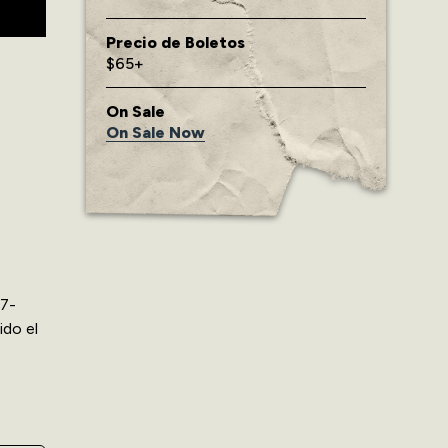
Precio de Boletos
$65+
On Sale
On Sale Now
87-
ido el