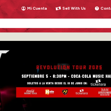
Mi Cuenta
Sell With Us
Cont
llow as you type. Use Tab to access the results.