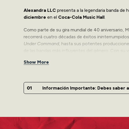
Alexandra LLC
presenta a la legendaria banda de h
diciembre
en el
Coca-Cola Music Hall
.
Como parte de su gira mundial de 40 aniversario,
recorrerá cuatro décadas de éxitos ininterrumpido
Under Command
, hasta sus potentes producciones
de las bandas más influyentes del género. Con su v
por qué siguen siendo los reyes del metal con prop
Show More
Banda Invitada: Top Banana
Para encender los motores de la noche, contaremos 
Información Importante: Debes saber a
traerán toda la fuerza de su repertorio para prepar
importante del cierre de año.
Accesibilidad (ADA):
Para asistencia con la compra de boletos en el ár
425-0900. Al adquirir boletos en esta sección, el 