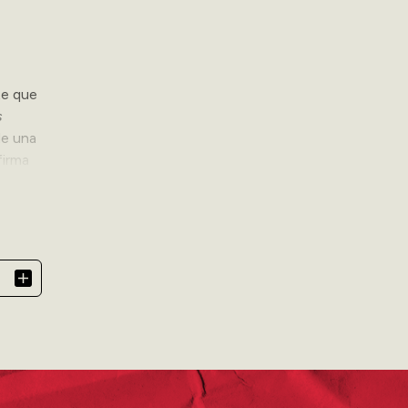
te que
s
de una
firma
quienes
87-
ido el