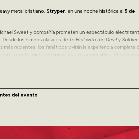
eavy metal cristiano,
Stryper
, en una noche histórica el
5 de
 Michael Sweet y compañía prometen un espectáculo electrizan
s. Desde los himnos clásicos de
To Hell with the Devil
y
Soldier
 más recientes, los fanáticos vivirán la experiencia completa 
irtuosismo técnico y armonías vocales impecables, Stryper rea
ósito.
con la participación especial de la banda local
Top Banana
, 
ntes del evento
ar el escenario en lo que promete ser el evento de rock más
ea ADA, favor de comunicarse con el Coca-Cola Music Hall al 7
comprador acepta presentar una tarjeta de impedido o carné vál