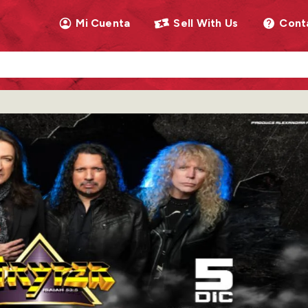
Mi Cuenta
Sell With Us
Cont
llow as you type. Use Tab to access the results.