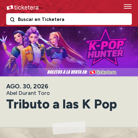
Skip
Ticketera
to
content
The following text field filters the results that follow as y
Ticketera
Accessibility
Buy
Tickets
Search
AGO.
30
, 2026
Abel Durant Toro
Tributo a las K Pop