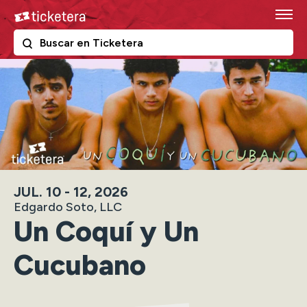
Skip
Ticketera
to
content
The following text field filters the results that follow as y
Ticketera
Accessibility
Buy
Tickets
Search
JUL.
10
-
12
, 2026
Edgardo Soto, LLC
Un Coquí y Un
Cucubano