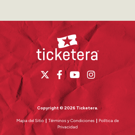
nuestra Banda en vivo dirigida por Luis Alfredo Torres.
Produce Justo López en Colaboración con Edgardo
Soto.
Ticketera
Copyright © 2026 Ticketera.
Mapa del Sitio
|
Términos y Condiciones
|
Política de
Privacidad