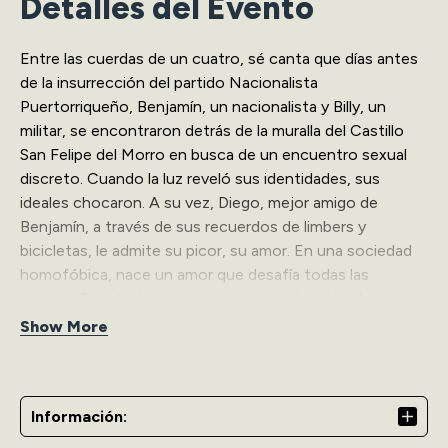
Detalles del Evento
Entre las cuerdas de un cuatro, sé canta que días antes
de la insurrección del partido Nacionalista
Puertorriqueño, Benjamín, un nacionalista y Billy, un
militar, se encontraron detrás de la muralla del Castillo
San Felipe del Morro en busca de un encuentro sexual
discreto. Cuando la luz reveló sus identidades, sus
ideales chocaron. A su vez, Diego, mejor amigo de
Benjamín, a través de sus recuerdos de limbers y
bicicletas, le admite su picor, su amor. En una sociedad
homofóbica, nace un amor que desafía todas las
normas. Esta historia secreta vive en el viento de
nuestras costas, suena como el coquí y brilla como el
Show More
cucubano. Solo hay que abrir los ojos y escucharla.
Ven a ver a Lorenzo Muñiz como Benjamín, Emilio
Gerena como Billy, Pedro Emiliano como Diego y al resto
Información:
de nuestro elenco con Producciones Hiato junto a